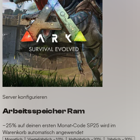
Server konfigurieren
Arbeitsspeicher Ram
−25% auf deinen ersten Monat
·
Code SP25 wird im
Warenkorb automatisch angewendet
Monatlich
Vierteljährlich
−10%
Halbjährlich
−20%
Jährlich
−30%